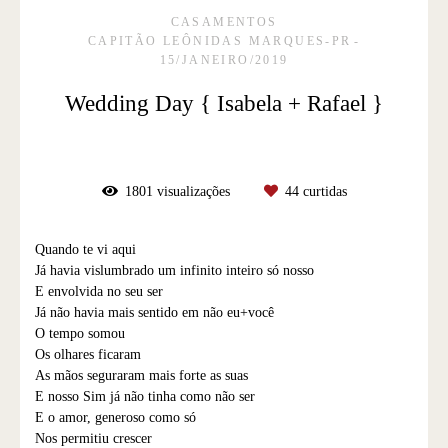
CASAMENTOS
CAPITÃO LEÔNIDAS MARQUES-PR
15/JANEIRO/2019
Wedding Day { Isabela + Rafael }
1801
visualizações
44
curtidas
Quando te vi aqui
Já havia vislumbrado um infinito inteiro só nosso
E envolvida no seu ser
Já não havia mais sentido em não eu+você
O tempo somou
Os olhares ficaram
As mãos seguraram mais forte as suas
E nosso Sim já não tinha como não ser
E o amor, generoso como só
Nos permitiu crescer