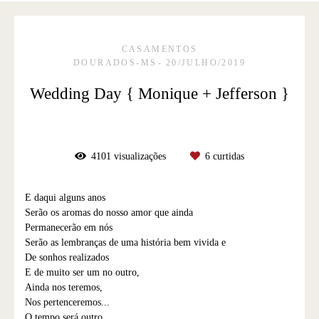
CASAMENTOS
DOURADOS-MS
20/JULHO/2019
Wedding Day { Monique + Jefferson }
4101
visualizações
6
curtidas
E daqui alguns anos
Serão os aromas do nosso amor que ainda
Permanecerão em nós
Serão as lembranças de uma história bem vivida e
De sonhos realizados
E de muito ser um no outro,
Ainda nos teremos,
Nos pertenceremos...
O tempo será outro