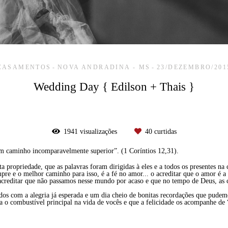
CASAMENTOS
NOVA ANDRADINA - MS
23/DEZEMBRO/201
Wedding Day { Edilson + Thais }
1941
visualizações
40
curtidas
m caminho incomparavelmente superior”. (1 Coríntios 12,31).
ta propriedade, que as palavras foram dirigidas à eles e a todos os presentes n
pre e o melhor caminho para isso, é a fé no amor... o acreditar que o amor é 
 é acreditar que não passamos nesse mundo por acaso e que no tempo de Deus, as
dos com a alegria já esperada e um dia cheio de bonitas recordações que pudemo
a o combustível principal na vida de vocês e que a felicidade os acompanhe de “