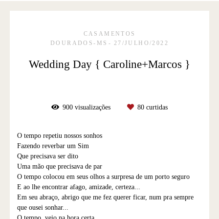
CASAMENTOS
DOURADOS-MS
27/JULHO/2022
Wedding Day { Caroline+Marcos }
900
visualizações
80
curtidas
O tempo repetiu nossos sonhos
Fazendo reverbar um Sim
Que precisava ser dito
Uma mão que precisava de par
O tempo colocou em seus olhos a surpresa de um porto seguro
E ao lhe encontrar afago, amizade, certeza...
Em seu abraço, abrigo que me fez querer ficar, num pra sempre
que ousei sonhar...
O tempo, veio na hora certa,