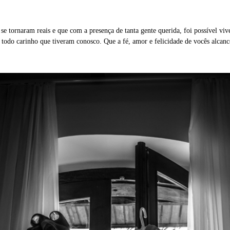
se tornaram reais e que com a presença de tanta gente querida, foi possível viv
r todo carinho que tiveram conosco. Que a fé, amor e felicidade de vocês alcan