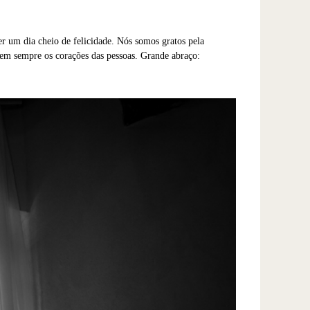
er um dia cheio de felicidade. Nós somos gratos pela
cem sempre os corações das pessoas. Grande abraço: