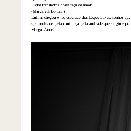
E que transborda nossa taça de amor...
(Margareth Bonfim)
Enfim, chegou o tão esperado dia. Expectativas, sonhos que 
oportunidade, pela confiança, pela amizade que surgiu e po
Marga+André.