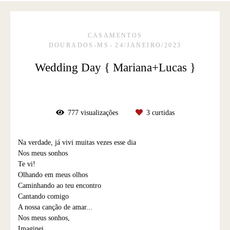
CASAMENTOS
DOURADOS-MS
24/JANEIRO/2023
Wedding Day { Mariana+Lucas }
777
visualizações
3
curtidas
Na verdade, já vivi muitas vezes esse dia
Nos meus sonhos
Te vi!
Olhando em meus olhos
Caminhando ao teu encontro
Cantando comigo
A nossa canção de amar...
Nos meus sonhos,
Imaginei...