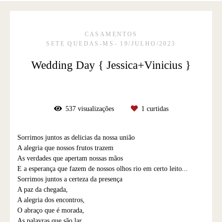
CASAMENTOS
SETE QUEDAS-MS
19/JULHO/2023
Wedding Day { Jessica+Vinicius }
537
visualizações
1
curtidas
Sorrimos juntos as delicias da nossa união
A alegria que nossos frutos trazem
As verdades que apertam nossas mãos
E a esperança que fazem de nossos olhos rio em certo leito...
Sorrimos juntos a certeza da presença
A paz da chegada,
A alegria dos encontros,
O abraço que é morada,
As palavras que são lar...