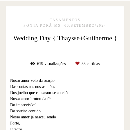
CASAMENTOS
PONTA PORÃ-MS
06/SETEMBRO/2024
Wedding Day { Thaysse+Guilherme }
619
visualizações
55
curtidas
Nosso amor veio da oração
Das contas nas nossas mãos
Dos joelho que cansaram-se ao chão...
Nossa amor brotou da fé
Do imprevisível
Do sorriso contido...
Nosso amor já nasceu sendo
Forte,
Íntegro,