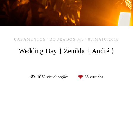
CASAMENTOS
DOURADOS-MS
05/MAIO/2018
Wedding Day { Zenilda + André }
1638
visualizações
38
curtidas