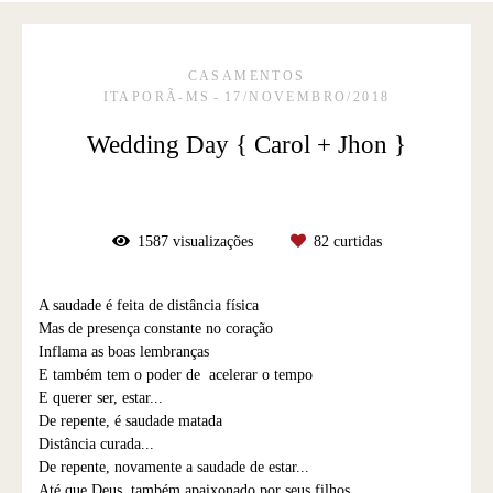
CASAMENTOS
ITAPORÃ-MS
17/NOVEMBRO/2018
Wedding Day { Carol + Jhon }
1587
visualizações
82
curtidas
A saudade é feita de distância física
Mas de presença constante no coração
Inflama as boas lembranças
E também tem o poder de acelerar o tempo
E querer ser, estar...
De repente, é saudade matada
Distância curada...
De repente, novamente a saudade de estar...
Até que Deus, também apaixonado por seus filhos...