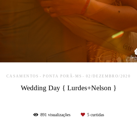
CASAMENTOS
PONTA PORÃ-MS
02/DEZEMBRO/2020
Wedding Day { Lurdes+Nelson }
891
visualizações
5
curtidas