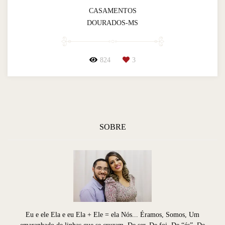
CASAMENTOS
DOURADOS-MS
824
3
SOBRE
Eu e ele Ela e eu Ela + Ele = ela Nós... Éramos, Somos, Um