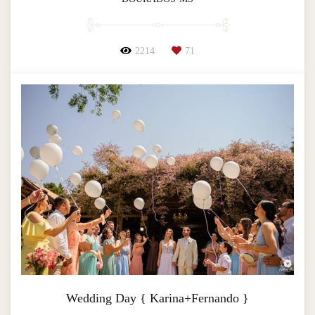
2214
71
Wedding Day { Karina+Fernando }