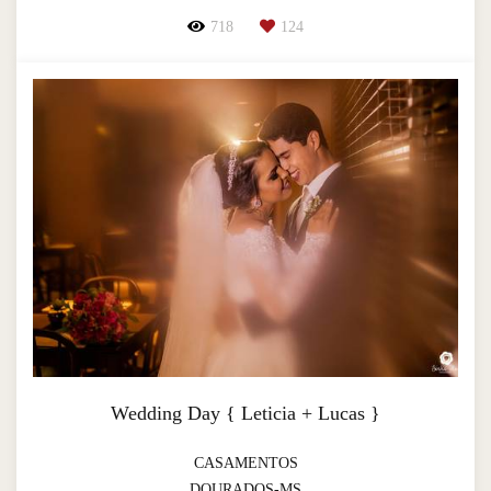
718
124
Wedding Day { Leticia + Lucas }
CASAMENTOS
DOURADOS-MS