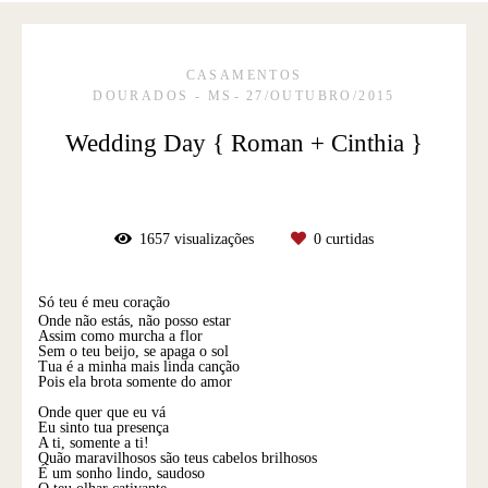
CASAMENTOS
DOURADOS - MS
27/OUTUBRO/2015
Wedding Day { Roman + Cinthia }
1657
visualizações
0
curtidas
Só teu é meu coração
Onde não estás, não posso estar
Assim como murcha a flor
Sem o teu beijo, se apaga o sol
Tua é a minha mais linda canção
Pois ela brota somente do amor
Onde quer que eu vá
Eu sinto tua presença
A ti, somente a ti!
Quão maravilhosos são teus cabelos brilhosos
É um sonho lindo, saudoso