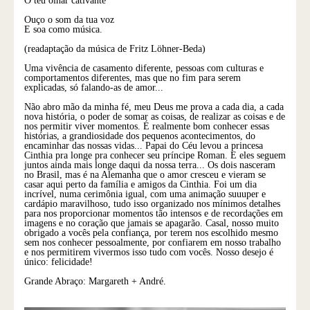
O teu olhar cativante
Ouço o som da tua voz
E soa como música.
(readaptação da música de Fritz Löhner-Beda)
Uma vivência de casamento diferente, pessoas com culturas e
comportamentos diferentes, mas que no fim para serem
explicadas, só falando-as de amor...
Não abro mão da minha fé, meu Deus me prova a cada dia, a cada
nova história, o poder de somar as coisas, de realizar as coisas e de
nos permitir viver momentos. É realmente bom conhecer essas
histórias, a grandiosidade dos pequenos acontecimentos, do
encaminhar das nossas vidas... Papai do Céu levou a princesa
Cinthia pra longe pra conhecer seu príncipe Roman. E eles seguem
juntos ainda mais longe daqui da nossa terra... Os dois nasceram
no Brasil, mas é na Alemanha que o amor cresceu e vieram se
casar aqui perto da família e amigos da Cinthia. Foi um dia
incrível, numa cerimônia igual, com uma animação suuuper e
cardápio maravilhoso, tudo isso organizado nos mínimos detalhes
para nos proporcionar momentos tão intensos e de recordações em
imagens e no coração que jamais se apagarão. Casal, nosso muito
obrigado a vocês pela confiança, por terem nos escolhido mesmo
sem nos conhecer pessoalmente, por confiarem em nosso trabalho
e nos permitirem vivermos isso tudo com vocês. Nosso desejo é
único: felicidade!
Grande Abraço: Margareth + André.