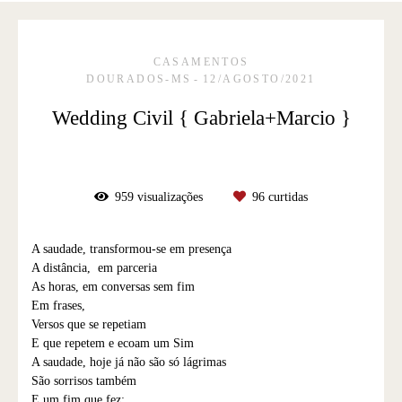
CASAMENTOS
DOURADOS-MS
12/AGOSTO/2021
Wedding Civil { Gabriela+Marcio }
959
visualizações
96
curtidas
A saudade, transformou-se em presença
A distância, em parceria
As horas, em conversas sem fim
Em frases,
Versos que se repetiam
E que repetem e ecoam um Sim
A saudade, hoje já não são só lágrimas
São sorrisos também
E um fim que fez;