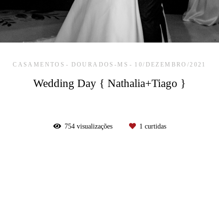
CASAMENTOS
DOURADOS-MS
10/DEZEMBRO/2021
Wedding Day { Nathalia+Tiago }
754
visualizações
1
curtidas