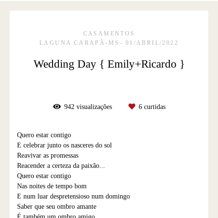
CASAMENTOS
LAGUNA CARAPÃ-MS
01/ABRIL/2022
Wedding Day { Emily+Ricardo }
942
visualizações
6
curtidas
Quero estar contigo
E celebrar junto os nasceres do sol
Reavivar as promessas
Reacender a certeza da paixão...
Quero estar contigo
Nas noites de tempo bom
E num luar despretensioso num domingo
Saber que seu ombro amante
É também um ombro amigo