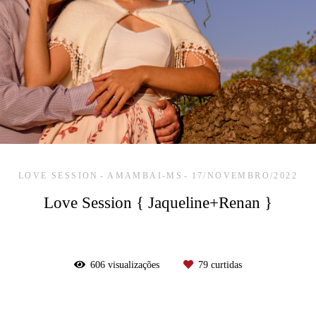
LOVE SESSION
AMAMBAI-MS
17/NOVEMBRO/2022
Love Session { Jaqueline+Renan }
606
visualizações
79
curtidas