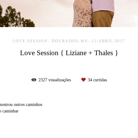
LOVE SESSION
DOURADOS-MS
11/ABRIL/2017
Love Session { Liziane + Thales }
2327
visualizações
34
curtidas
mostrou outros caminhos
 o caminhar