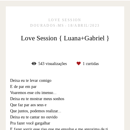
LOVE SESSION
DOURADOS-MS
18/ABRIL/2023
Love Session { Luana+Gabriel }
543
visualizações
1
curtidas
Deixa eu te levar comigo
E de par em par
Voaremos esse céu imenso...
Deixa eu te mostrar meus sonhos
Que faz par aos seus e
Que juntos, podemos realizar...
Deixa eu te cantar no ouvido
Pra fazer você gargalhar
E fazer sorrir esse riso que me envolve e me aproxima de ti..