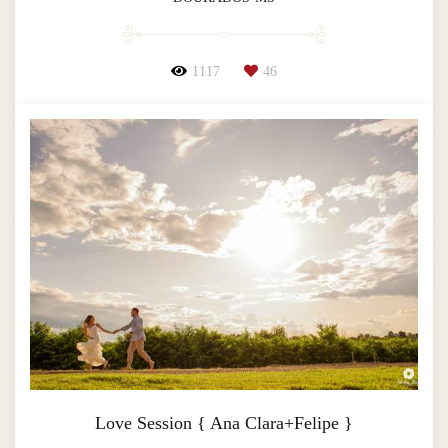
1117
46
Love Session { Ana Clara+Felipe }