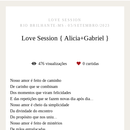
LOVE SESSION
RIO BRILHANTE-MS
05/SETEMBRO/2023
Love Session { Alicia+Gabriel }
476
visualizações
0
curtidas
Nosso amor é feito de caminho
De carinho que se combinam
Dos momentos que viram felicidades
E das repetições que se fazem novas dia após dia...
Nosso amor é cheio da simplicidade
Da divindade do encontro
Do propósito que nos uniu...
Nosso amor é feito de mistérios
De mãos entrelaçadas,