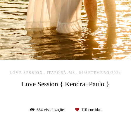
LOVE SESSION
ITAPORÃ-MS
06/SETEMBRO/2024
Love Session { Kendra+Paulo }
664
visualizações
110
curtidas