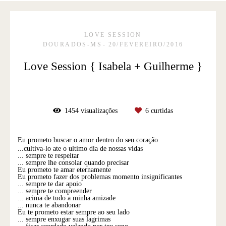
LOVE SESSION
DOURADOS-MS
20/FEVEREIRO/2016
Love Session { Isabela + Guilherme }
1454
visualizações
6
curtidas
Eu prometo buscar o amor dentro do seu coração
...cultiva-lo ate o ultimo dia de nossas vidas
... sempre te respeitar
... sempre lhe consolar quando precisar
Eu prometo te amar eternamente
Eu prometo fazer dos problemas momento insignificantes
... sempre te dar apoio
... sempre te compreender
... acima de tudo a minha amizade
... nunca te abandonar
Eu te prometo estar sempre ao seu lado
... sempre enxugar suas lagrimas