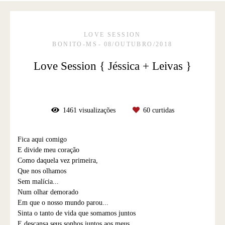
LOVE SESSION
BONITO-MS
08/OUTUBRO/2018
Love Session { Jéssica + Leivas }
1461
visualizações
60
curtidas
Fica aqui comigo
E divide meu coração
Como daquela vez primeira,
Que nos olhamos
Sem malícia...
Num olhar demorado
Em que o nosso mundo parou...
Sinta o tanto de vida que somamos juntos
E descansa seus sonhos juntos aos meus,