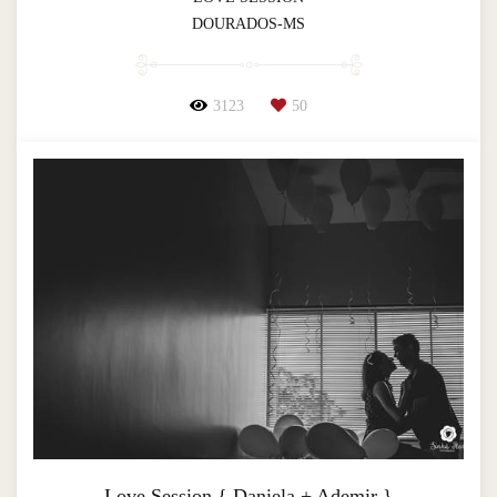
DOURADOS-MS
3123
50
Love Session { Daniela + Ademir }