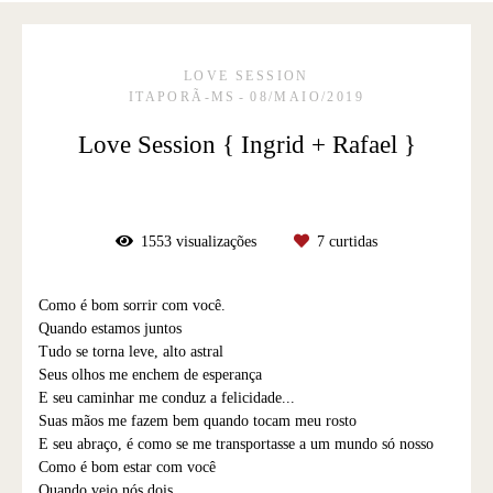
LOVE SESSION
ITAPORÃ-MS
08/MAIO/2019
Love Session { Ingrid + Rafael }
1553
visualizações
7
curtidas
Como é bom sorrir com você.
Quando estamos juntos
Tudo se torna leve, alto astral
Seus olhos me enchem de esperança
E seu caminhar me conduz a felicidade...
Suas mãos me fazem bem quando tocam meu rosto
E seu abraço, é como se me transportasse a um mundo só nosso
Como é bom estar com você
Quando vejo nós dois