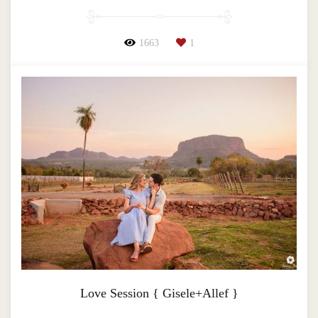
1663
1
Love Session { Gisele+Allef }