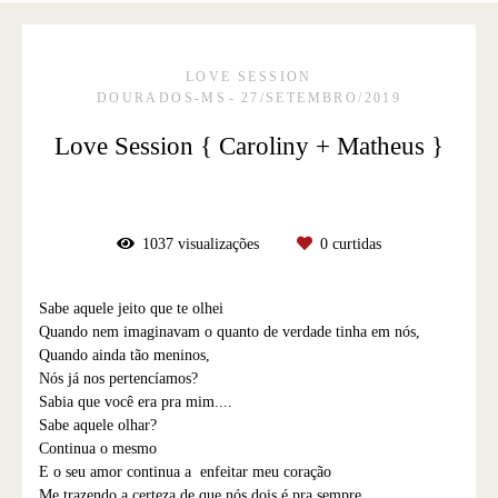
LOVE SESSION
DOURADOS-MS
27/SETEMBRO/2019
Love Session { Caroliny + Matheus }
1037
visualizações
0
curtidas
Sabe aquele jeito que te olhei
Quando nem imaginavam o quanto de verdade tinha em nós,
Quando ainda tão meninos,
Nós já nos pertencíamos?
Sabia que você era pra mim....
Sabe aquele olhar?
Continua o mesmo
E o seu amor continua a enfeitar meu coração
Me trazendo a certeza de que nós dois é pra sempre,