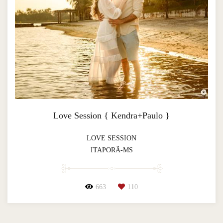
Love Session { Kendra+Paulo }
LOVE SESSION
ITAPORÃ-MS
663
110