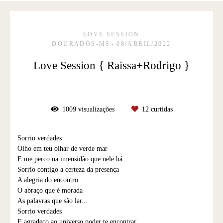
LOVE SESSION
DOURADOS-MS
08/ABRIL/2022
Love Session { Raissa+Rodrigo }
1009
visualizações
12
curtidas
Sorrio verdades
Olho em teu olhar de verde mar
E me perco na imensidão que nele há
Sorrio contigo a certeza da presença
A alegria do encontro
O abraço que é morada
As palavras que são lar...
Sorrio verdades
E agradeço ao universo poder te encontrar