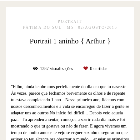
PORTRAIT
FÁTIMA DO SUL - MS
02/AGOSTO/2015
Portrait 1 aninho { Arthur }
1387
visualizações
0
curtidas
“Filho, ainda lembramos perfeitamente do dia em que tu nasceste.
Às vezes, parece que fechamos brevemente os olhos e de repente
tu estava completando 1 ano…Nesse primeiro ano, lidamos com
nossos desconhecimentos e a vida se encarregou de fazer a gente se
adaptar uns ao outros.No início foi difícil... Depois veio aquela
paz... Tu aprendeu a sentar, começou a sorrir cada dia mais e foi
mostrando o que tu gostava ou não de fazer. E agora vivemos um
tempo de muito amor e te vejo se erguer sozinho e segurar no que
estiver ao teu alcance pra observar o mundo... ensaiar os primeiros