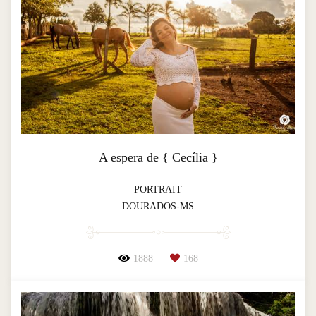
A espera de { Cecília }
PORTRAIT
DOURADOS-MS
1888
168