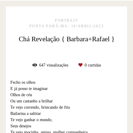
PORTRAIT
PONTA PORÃ-MS
18/ABRIL/2023
Chá Revelação { Barbara+Rafael }
647
visualizações
0
curtidas
Fecho os olhos
E já posso te imaginar
Olhos de céu
Ou um castanho a brilhar
Te vejo correndo, brincando de fita
Bailarina a saltitar
Te vejo ganhar o mundo,
Seus desejos
Te vejo mocinha, amiga, mulher companheira