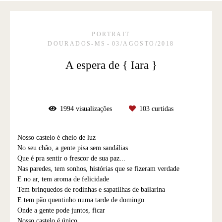
PORTRAIT
DOURADOS-MS
03/AGOSTO/2018
A espera de { Iara }
1994
visualizações
103
curtidas
Nosso castelo é cheio de luz
No seu chão, a gente pisa sem sandálias
Que é pra sentir o frescor de sua paz...
Nas paredes, tem sonhos, histórias que se fizeram verdade
E no ar, tem aroma de felicidade
Tem brinquedos de rodinhas e sapatilhas de bailarina
E tem pão quentinho numa tarde de domingo
Onde a gente pode juntos, ficar
Nosso castelo é único