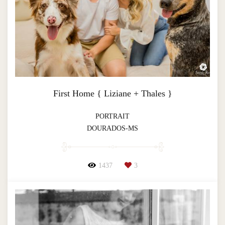
First Home { Liziane + Thales }
PORTRAIT
DOURADOS-MS
1437
3