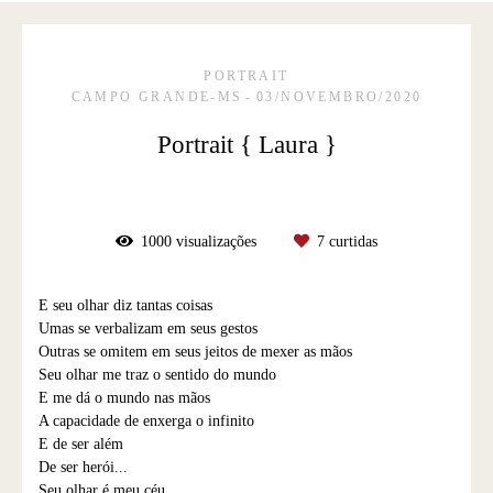
PORTRAIT
CAMPO GRANDE-MS
03/NOVEMBRO/2020
Portrait { Laura }
1000
visualizações
7
curtidas
E seu olhar diz tantas coisas
Umas se verbalizam em seus gestos
Outras se omitem em seus jeitos de mexer as mãos
Seu olhar me traz o sentido do mundo
E me dá o mundo nas mãos
A capacidade de enxerga o infinito
E de ser além
De ser herói...
Seu olhar é meu céu