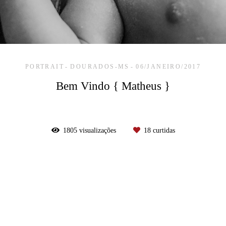
PORTRAIT
DOURADOS-MS
06/JANEIRO/2017
Bem Vindo { Matheus }
1805
visualizações
18
curtidas