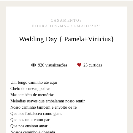
CASAMENTOS
DOURADOS-MS
20/MAIO/2023
Wedding Day { Pamela+Vinicius}
926
visualizações
25
curtidas
Um longo caminho até aqui
Cheio de curvas, pedras
Mas também de memórias
Melodias suaves que embalaram nosso sentir
Nosso caminho também é envolto de fé
Que nos fortaleceu como gente
Que nos uniu como par..
Que nos ensinou amar...
Nossos caminho é chegada,