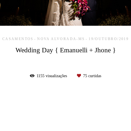
CASAMENTOS
NOVA ALVORADA-MS
19/OUTUBRO/2019
Wedding Day { Emanuelli + Jhone }
1155
visualizações
75
curtidas