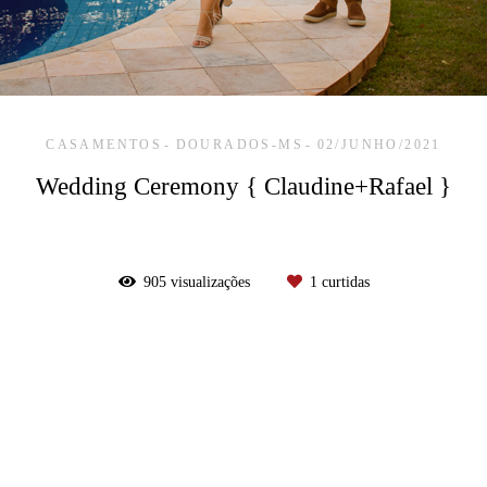
CASAMENTOS
DOURADOS-MS
02/JUNHO/2021
Wedding Ceremony { Claudine+Rafael }
905
visualizações
1
curtidas