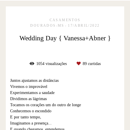
CASAMENTOS
DOURADOS-MS
17/ABRIL/2022
Wedding Day { Vanessa+Abner }
1054
visualizações
89
curtidas
Juntos ajustamos as distâncias
Vivemos o improvável
Experimentamos a saudade
Dividimos as lágrimas
Tocamos os corações um do outro de longe
Conhecemos o escondido
E por tanto tempo,
Imaginamos a presença...
E quando chegamos, entendemos