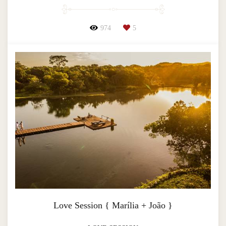
974
5
Love Session { Marília + João }