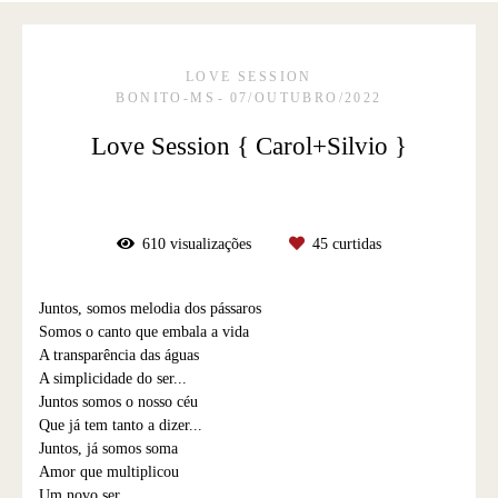
LOVE SESSION
BONITO-MS
07/OUTUBRO/2022
Love Session { Carol+Silvio }
610
visualizações
45
curtidas
Juntos, somos melodia dos pássaros
Somos o canto que embala a vida
A transparência das águas
A simplicidade do ser...
Juntos somos o nosso céu
Que já tem tanto a dizer...
Juntos, já somos soma
Amor que multiplicou
Um novo ser...