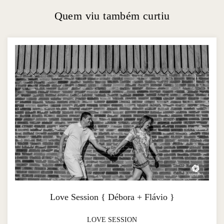
Quem viu também curtiu
Love Session { Débora + Flávio }
LOVE SESSION