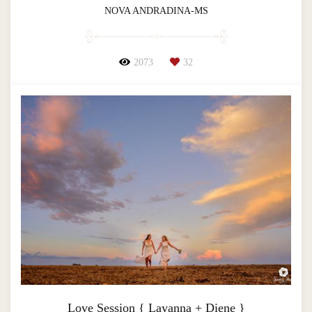
NOVA ANDRADINA-MS
2073
32
Love Session { Layanna + Diene }