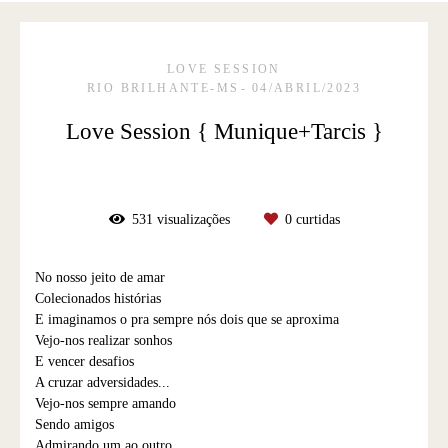
LOVE SESSION
RIO BRILHANTE-MS
04/ABRIL/2023
Love Session { Munique+Tarcis }
531
visualizações
0
curtidas
No nosso jeito de amar
Colecionados histórias
E imaginamos o pra sempre nós dois que se aproxima
Vejo-nos realizar sonhos
E vencer desafios
A cruzar adversidades...
Vejo-nos sempre amando
Sendo amigos
Admirando um ao outro..