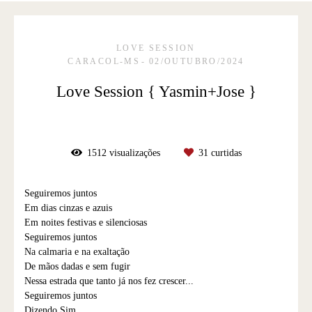
LOVE SESSION
CARACOL-MS
02/OUTUBRO/2024
Love Session { Yasmin+Jose }
1512
visualizações
31
curtidas
Seguiremos juntos
Em dias cinzas e azuis
Em noites festivas e silenciosas
Seguiremos juntos
Na calmaria e na exaltação
De mãos dadas e sem fugir
Nessa estrada que tanto já nos fez crescer...
Seguiremos juntos
Dizendo Sim,