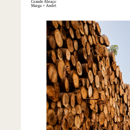
Grande Abraço:
Marga + André.