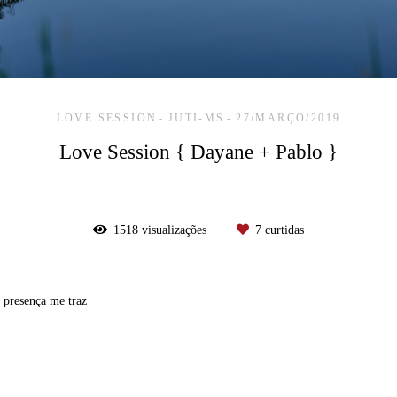
LOVE SESSION
JUTI-MS
27/MARÇO/2019
Love Session { Dayane + Pablo }
1518
visualizações
7
curtidas
 presença me traz