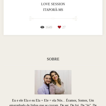
LOVE SESSION
ITAPORÃ-MS
1649
27
SOBRE
Eu e ele Ela e eu Ela + Ele = ela Nós... Éramos, Somos, Um
emaranhado de linhas que se cruzam, De ser, De foi, De “és”, De