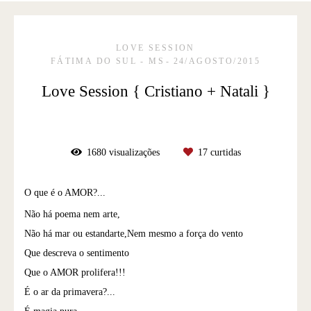
LOVE SESSION
FÁTIMA DO SUL - MS
24/AGOSTO/2015
Love Session { Cristiano + Natali }
1680
visualizações
17
curtidas
O que é o AMOR?...
Não há poema nem arte,
Não há mar ou estandarte,Nem mesmo a força do vento
Que descreva o sentimento
Que o AMOR prolifera!!!
É o ar da primavera?...