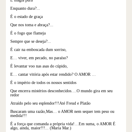
É magia pura
Enquanto dura?...
É o estado de graça
Que nos toma e abraça?...
É o fogo que flameja
Sempre que se deseja?...
É cair na emboscada dum sorriso,
E… viver, em pecado, no paraíso?
É levantar voo nas asas do cúpido,
E… cantar vitória após estar rendido? O AMOR …
É o império de todos os nossos sentidos
Que encerra mistérios desconhecidos….O mundo gira em seu
redor
Atraído pelo seu esplendor!!!Até Freud e Platão
Buscaram uma razão,Mas… o AMOR nem sequer tem peso ou
medida!!!
É a força que comanda a própria vida!…Em suma, o AMOR É
algo, ainda, maior!!!... (Maria Mar.)