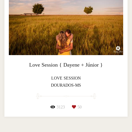
Love Session { Dayene + Júnior }
LOVE SESSION
DOURADOS-MS
3123
50