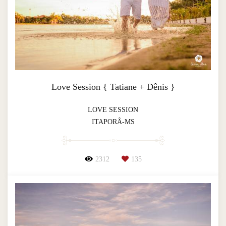
Love Session { Tatiane + Dênis }
LOVE SESSION
ITAPORÂ-MS
2312
135