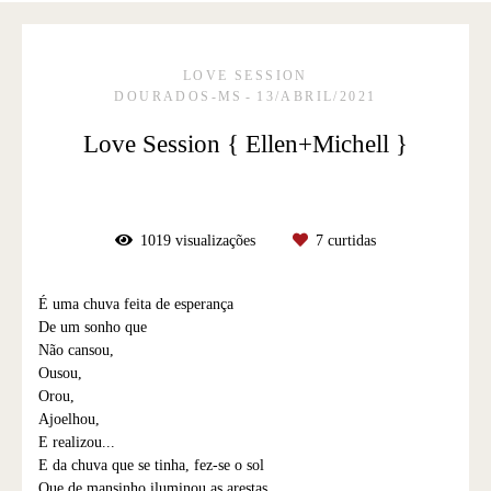
LOVE SESSION
DOURADOS-MS
13/ABRIL/2021
Love Session { Ellen+Michell }
1019
visualizações
7
curtidas
É uma chuva feita de esperança
De um sonho que
Não cansou,
Ousou,
Orou,
Ajoelhou,
E realizou...
E da chuva que se tinha, fez-se o sol
Que de mansinho iluminou as arestas