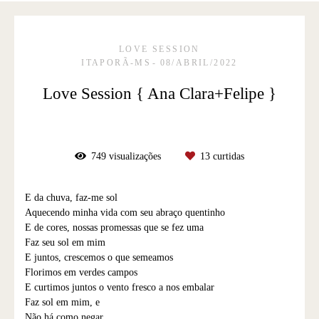
LOVE SESSION
ITAPORÃ-MS
08/ABRIL/2022
Love Session { Ana Clara+Felipe }
749
visualizações
13
curtidas
E da chuva, faz-me sol
Aquecendo minha vida com seu abraço quentinho
E de cores, nossas promessas que se fez uma
Faz seu sol em mim
E juntos, crescemos o que semeamos
Florimos em verdes campos
E curtimos juntos o vento fresco a nos embalar
Faz sol em mim, e
Não há como negar