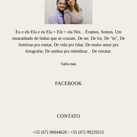
Eu e ele Ela e eu Ela + Ele = ela Nós... Éramos, Somos, Um
emaranhado de linhas que se cruzam, De ser, De foi, De “és”, De
histórias pra contar, De vida pra falar, De muito amor pra
fotografar, De sonhos pra relembrar... De retratar.
Saiba mais
FACEBOOK
CONTATO
+55 (67) 96044628 / +55 (67) 99229215